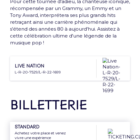
Pour cette tournée d'adieu, la chanteuse iconique,
Nouveauté : e-Carte cadeau
récompensée par un Grammy, un Emmy et un
Tony Award, interprétera ses plus grands hits
Offrez le meilleur de l'Accor Arena à vos proches
retraçant ainsi une carrière phénoménale qui
grâce à la e-Carte cadeau
s'étend des années 80 à aujourd'hui. Assistez à
cette célébration ultime d'une légende de la
Découvrir
musique pop !
Live Nation
L-R-20-7529/L-R-22-1699
Newsletter
Billetterie
Inscrivez-vous et recevez une fois par mois une
Arena news qui a tout d’essentiel !
Standard
Achetez votre place et venez
vivre une expérience