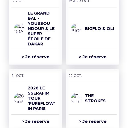
17 oct.
19 & 20 oct.
Mentions légales et CGU
LE GRAND
Politique de confidentialité
BAL -
YOUSSOU
Rejoins la team
NDOUR & LE
BIGFLO & OLI
SUPER
Politique RSE
ÉTOILE DE
DAKAR
Déclaration d'accessibilité
> Je réserve
> Je réserve
21 oct.
22 oct.
2026 LE
SSERAFIM
THE
TOUR
STROKES
‘PUREFLOW’
IN PARIS
> Je réserve
> Je réserve