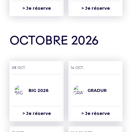
> Je réserve
> Je réserve
octobre 2026
Groupe
08 oct.
16 oct.
L’Accor Arena est une
BIG 2026
GRADUR
salle du groupe Paris
Entertainment
Company
> Je réserve
> Je réserve