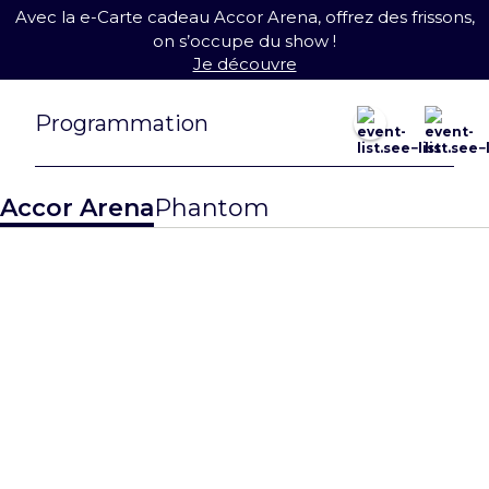
Avec la e-Carte cadeau Accor Arena, offrez des frissons,
on s’occupe du show !
Je découvre
août 2026
Programmation
23 août
27 août
Accor Arena
Phantom
MATCH
QUALIFICATI
EWC26 Paris:
F DE
CS2 Grand
L’EQUIPE DE
Finals
FRANCE DE
BASKET
> Je réserve
> Je réserve
Nouveauté !
31 août