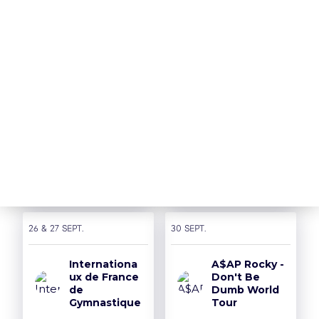
> Remboursement
> Je réserve
Nos Partenaires
18 sept.
19 sept.
THE
PUSSYCAT
SIDIKI
DOLLS - PCD
DIABATE
FOREVER
TOUR
> Je réserve
> Je réserve
26 & 27 sept.
30 sept.
Internationa
A$AP Rocky -
ux de France
Don't Be
de
Dumb World
Gymnastique
Tour