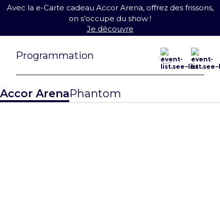
Avec la e-Carte cadeau Accor Arena, offrez des frissons,
on s’occupe du show !
Je découvre
août 2026
Programmation
Nouveauté !
23 août
27 août
Accor Arena
Phantom
MATCH
QUALIFICATI
EWC26 Paris:
F DE
CS2 Grand
L’EQUIPE DE
Finals
FRANCE DE
BASKET
> Je réserve
> Je réserve
Nouveauté !
31 août