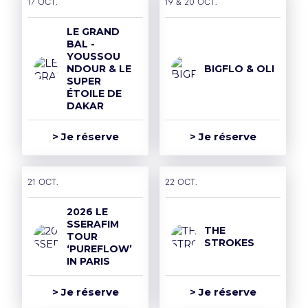
17 oct.
19 & 20 oct.
Mentions légales et CGU
LE GRAND
Politique de confidentialité
BAL -
YOUSSOU
Rejoins la team
NDOUR & LE
BIGFLO & OLI
SUPER
Politique RSE
ÉTOILE DE
DAKAR
Déclaration d'accessibilité
> Je réserve
> Je réserve
21 oct.
22 oct.
2026 LE
SSERAFIM
THE
TOUR
STROKES
‘PUREFLOW’
IN PARIS
> Je réserve
> Je réserve