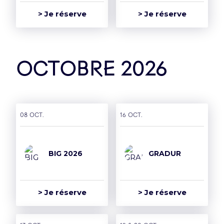
> Je réserve
> Je réserve
octobre 2026
Groupe
08 oct.
16 oct.
L’Accor Arena est une
BIG 2026
GRADUR
salle du groupe Paris
Entertainment
Company
> Je réserve
> Je réserve