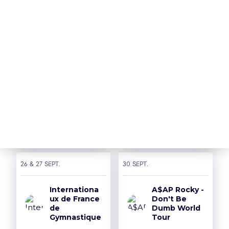
> Remboursement
> Je réserve
Nos Partenaires
18 sept.
19 sept.
THE
PUSSYCAT
SIDIKI
DOLLS - PCD
DIABATE
FOREVER
TOUR
> Je réserve
> Je réserve
26 & 27 sept.
30 sept.
Internationa
A$AP Rocky -
ux de France
Don't Be
de
Dumb World
Gymnastique
Tour