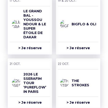
17 oct.
19 & 20 oct.
Mentions légales et CGU
LE GRAND
Politique de confidentialité
BAL -
YOUSSOU
Rejoins la team
NDOUR & LE
BIGFLO & OLI
SUPER
Politique RSE
ÉTOILE DE
DAKAR
Déclaration d'accessibilité
> Je réserve
> Je réserve
21 oct.
22 oct.
2026 LE
SSERAFIM
THE
TOUR
STROKES
‘PUREFLOW’
IN PARIS
> Je réserve
> Je réserve