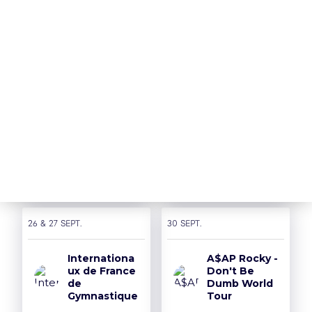
> Remboursement
> Je réserve
Nos Partenaires
18 sept.
19 sept.
THE
PUSSYCAT
SIDIKI
DOLLS - PCD
DIABATE
FOREVER
TOUR
> Je réserve
> Je réserve
26 & 27 sept.
30 sept.
Internationa
A$AP Rocky -
ux de France
Don't Be
de
Dumb World
Gymnastique
Tour