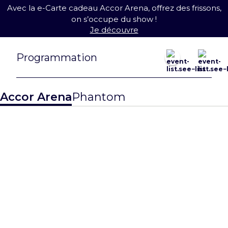
Avec la e-Carte cadeau Accor Arena, offrez des frissons,
on s’occupe du show !
Je découvre
août 2026
Programmation
Nouveauté !
23 août
27 août
Accor Arena
Phantom
MATCH
QUALIFICATI
EWC26 Paris:
F DE
CS2 Grand
L’EQUIPE DE
Finals
FRANCE DE
BASKET
> Je réserve
> Je réserve
Nouveauté !
31 août