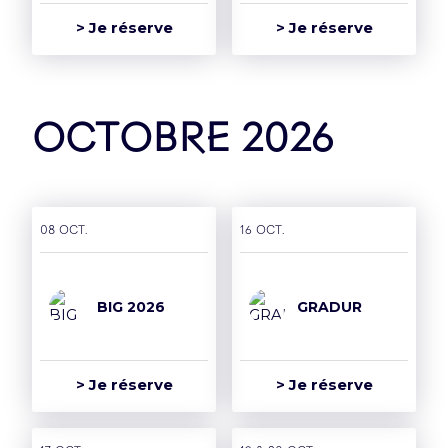
> Je réserve
> Je réserve
octobre 2026
Groupe
08 oct.
16 oct.
L’Accor Arena est une
BIG 2026
GRADUR
salle du groupe Paris
Entertainment
Company
> Je réserve
> Je réserve