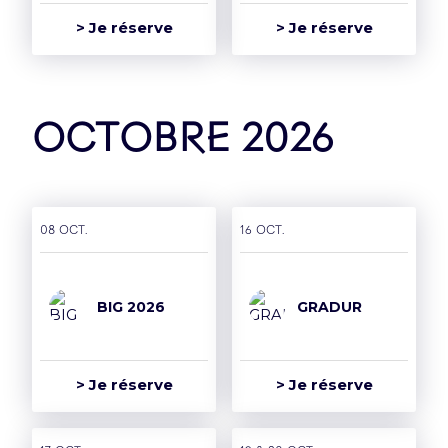
> Je réserve
> Je réserve
octobre 2026
Groupe
08 oct.
16 oct.
L’Accor Arena est une
BIG 2026
GRADUR
salle du groupe Paris
Entertainment
Company
> Je réserve
> Je réserve