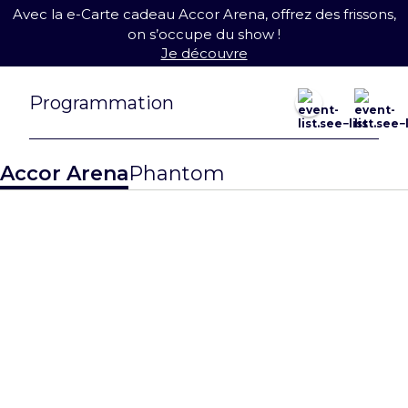
Avec la e-Carte cadeau Accor Arena, offrez des frissons,
on s’occupe du show !
Je découvre
août 2026
Programmation
23 août
27 août
Accor Arena
Phantom
MATCH
QUALIFICATI
EWC26 Paris:
F DE
CS2 Grand
L’EQUIPE DE
Finals
FRANCE DE
BASKET
> Je réserve
> Je réserve
Nouveauté !
31 août