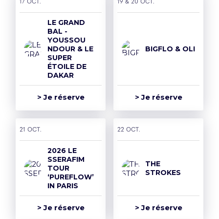
17 oct.
19 & 20 oct.
Mentions légales et CGU
LE GRAND
Politique de confidentialité
BAL -
YOUSSOU
Rejoins la team
NDOUR & LE
BIGFLO & OLI
SUPER
Politique RSE
ÉTOILE DE
DAKAR
Déclaration d'accessibilité
> Je réserve
> Je réserve
21 oct.
22 oct.
2026 LE
SSERAFIM
THE
TOUR
STROKES
‘PUREFLOW’
IN PARIS
> Je réserve
> Je réserve