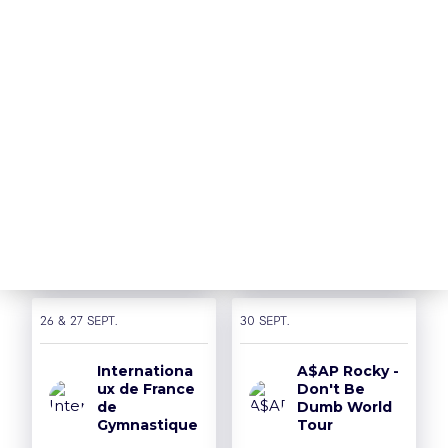
> Remboursement
> Je réserve
Nos Partenaires
18 sept.
19 sept.
THE
PUSSYCAT
SIDIKI
DOLLS - PCD
DIABATE
FOREVER
TOUR
> Je réserve
> Je réserve
26 & 27 sept.
30 sept.
Internationa
A$AP Rocky -
ux de France
Don't Be
de
Dumb World
Gymnastique
Tour