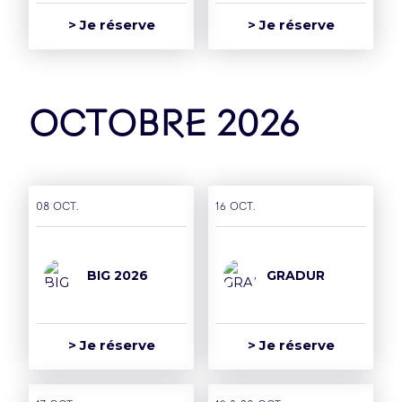
> Je réserve
> Je réserve
octobre 2026
Groupe
08 oct.
16 oct.
L’Accor Arena est une
BIG 2026
GRADUR
salle du groupe Paris
Entertainment
Company
> Je réserve
> Je réserve