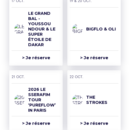
17 oct.
19 & 20 oct.
Mentions légales et CGU
LE GRAND
Politique de confidentialité
BAL -
YOUSSOU
Rejoins la team
NDOUR & LE
BIGFLO & OLI
SUPER
Politique RSE
ÉTOILE DE
DAKAR
Déclaration d'accessibilité
> Je réserve
> Je réserve
21 oct.
22 oct.
2026 LE
SSERAFIM
THE
TOUR
STROKES
‘PUREFLOW’
IN PARIS
> Je réserve
> Je réserve