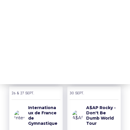
> Remboursement
> Je réserve
Nos Partenaires
18 sept.
19 sept.
THE
PUSSYCAT
SIDIKI
DOLLS - PCD
DIABATE
FOREVER
TOUR
> Je réserve
> Je réserve
26 & 27 sept.
30 sept.
Internationa
A$AP Rocky -
ux de France
Don't Be
de
Dumb World
Gymnastique
Tour