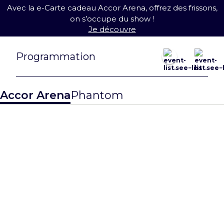
Avec la e-Carte cadeau Accor Arena, offrez des frissons,
on s’occupe du show !
Je découvre
août 2026
Programmation
Nouveauté !
23 août
27 août
Accor Arena
Phantom
MATCH
QUALIFICATI
EWC26 Paris:
F DE
CS2 Grand
L’EQUIPE DE
Finals
FRANCE DE
BASKET
> Je réserve
> Je réserve
Nouveauté !
31 août