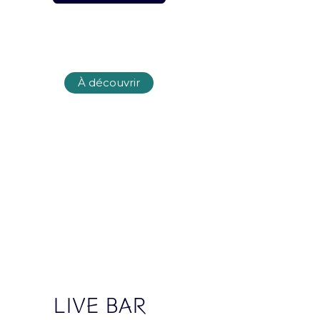
À découvrir
Groupe
L’Accor Arena est une
salle du groupe Paris
Entertainment
Company
LIVE BAR