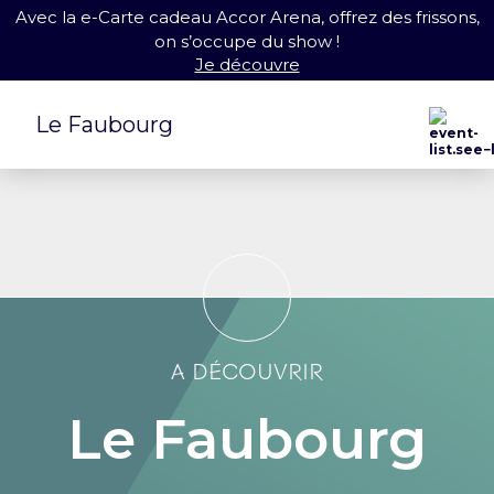
Avec la e-Carte cadeau Accor Arena, offrez des frissons,
on s’occupe du show !
Je découvre
Le Faubourg
A découvrir
Le Faubourg