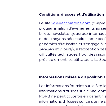
Me connecter
Conditions d'accès et d'utilisation
Le site
www.accorarena.com
(ci-après
programmation d'événements au sein d
billets, newsletter, jeux) aux internau
et des moyens nécessaires pour accéde
générales d’utilisation et s'engage à l
Nouveauté : e-Carte cade
24h/24h et 7 jours/7, à l'exception d
difficultés techniques. Pour des raiso
Offrez le meilleur de l'Accor Arena à
préalablement les utilisateurs. La Soc
Découvrir
Informations mises à disposition su
Les informations fournies sur le Site l
informations diffusées sur le Site, do
POPB ne peut toutefois en garantir la 
informations diffusées sur ce site n
Newsletter