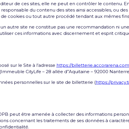
éditeur de ces sites, elle ne peut en contrôler le contenu
esponsable du contenu des sites ainsi accessibles, ou des 
 de cookies ou tout autre procédé tendant aux mêmes fins, 
ers un autre site ne constitue pas une recommandation ni une
d'utiliser ces informations avec discernement et esprit critiqu
L’Accor Arena est une salle
Company
osé sur le Site à l’adresse
https://billetterie.accorarena.co
itique de confidentialité
Rejoins la team
Politique R
mmeuble CityLife – 28 allée d’’Aquitaine – 92000 Nanterre)
nées personnelles sur le site de billetterie (
https://privacy.
POPB peut être amenée à collecter des informations personne
ations concernant les traitements de ses données à caractèr
nfidentialité.