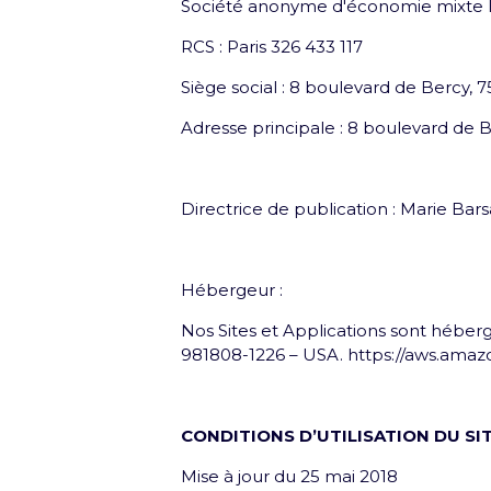
Société anonyme d'économie mixte lo
RCS : Paris 326 433 117
Siège social : 8 boulevard de Bercy, 7
Adresse principale : 8 boulevard de B
Directrice de publication : Marie Bar
Hébergeur :
Nos Sites et Applications sont héber
981808-1226 – USA. https://aws.amaz
Première étape : crée ton p
CONDITIONS D’UTILISATION DU SI
Crée ton profil pour retrouver tes bil
Mise à jour du 25 mai 2018