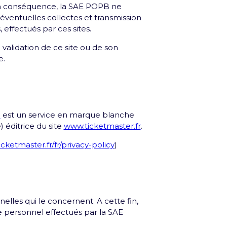
. En conséquence, la SAE POPB ne
éventuelles collectes et transmission
effectués par ces sites.
 validation de ce site ou de son
e.
 du groupe Paris Entertainment
m
est un service en marque blanche
SE
Déclaration d'accessibilité
 éditrice du site
www.ticketmaster.fr
.
ticketmaster.fr/fr/privacy-policy
)
lles qui le concernent. A cette fin,
e personnel effectués par la SAE