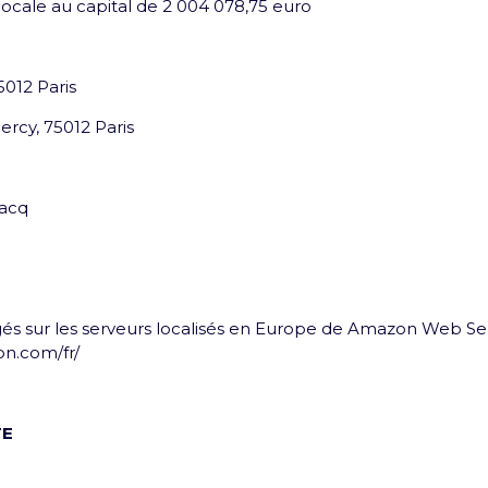
cale au capital de 2 004 078,75 euro
5012 Paris
ercy, 75012 Paris
sacq
gés sur les serveurs localisés en Europe de Amazon Web Ser
on.com/fr/
rofil
TE
lets et toutes les infos de tes expériences Arena !