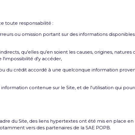
r mois une Arena news qui a tout d’essentiel !
toute responsabilité :
erreurs ou omission portant sur des informations disponibles
ndirects, qu'elles qu'en soient les causes, origines, nature
l'impossibilité d'y accéder,
et/ou du crédit accordé à une quelconque information prov
information contenue sur le Site, et de l'utilisation qui pourra
cadre du Site, des liens hypertextes ont été mis en place en
 notamment vers des partenaires de la SAE POPB.