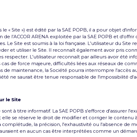
 le « Site ») est édité par la SAE POPB, il a pour objet d'info
e l’ACCOR ARENA exploitée par la SAE POPB et d'offrir des
tes. Le Site est soumis à la loi française. L'utilisateur du Si
r et utiliser le Site. Il reconnaît également avoir pris co
es respecter. L'utilisateur reconnaît par ailleurs avoir été in
au
es cas de force majeure, difficultés liées aux réseaux de c
ns de maintenance, la Société pourra interrompre l'accès au S
 vos proches grâce à la e-Carte cadeau
iété ne saurait être tenue responsable de l'impossibilité d'a
r le Site
e sont à titre informatif. La SAE POPB s'efforce d'assurer l'ex
nt elle se réserve le droit de modifier et corriger le conten
complétude, la précision, l'exhaustivité ou l'absence de mod
e sauraient en aucun cas être interprétées comme un démarc