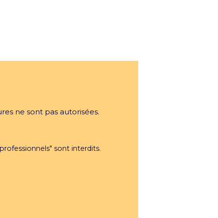
 du groupe Paris Entertainment
ures ne sont pas autorisées.
SE
Déclaration d'accessibilité
professionnels" sont interdits.