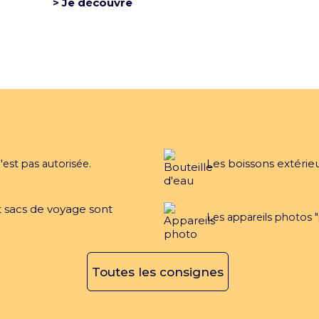
> Je découvre
L’Accor Arena est une salle
Company
Les boissons extérie
'est pas autorisée.
itique de confidentialité
Rejoins la team
Politique R
et sacs de voyage sont
Les appareils photos "
Toutes les consignes