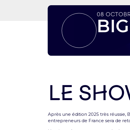
08 octobr
BIG
Le sh
Première étape : crée ton p
Après une édition 2025 très réussie,
Crée ton profil pour retrouver tes bil
entrepreneurs de France sera de reto