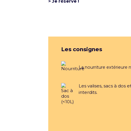
> Je réserve !
Groupe
Les consignes
La nourriture extérieure n
Mentions légales et CGU
Pol
Les valises, sacs à dos 
interdits.