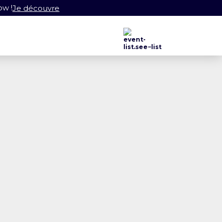
ow !
Je découvre