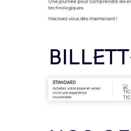
Une journée pour comprendre les en
technologiques.
Me connecter
Inscrivez vous dès maintenant !
Billett
Nouveauté : e-Carte cade
Offrez le meilleur de l'Accor Arena à
Découvrir
Standard
Achetez votre place et venez
vivre une expérience
inoubliable
Newsletter