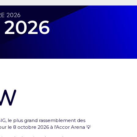
e 2026
 2026
ow
rofil
 BIG, le plus grand rassemblement des
lets et toutes les infos de tes expériences Arena !
ur le 8 octobre 2026 à l'Accor Arena 💡