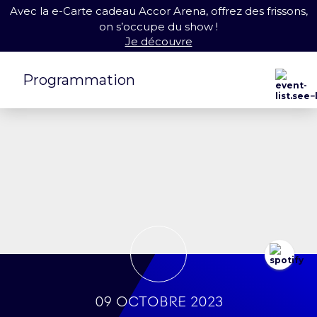
Avec la e-Carte cadeau Accor Arena, offrez des frissons,
on s’occupe du show !
Je découvre
Programmation
09 octobre 2023