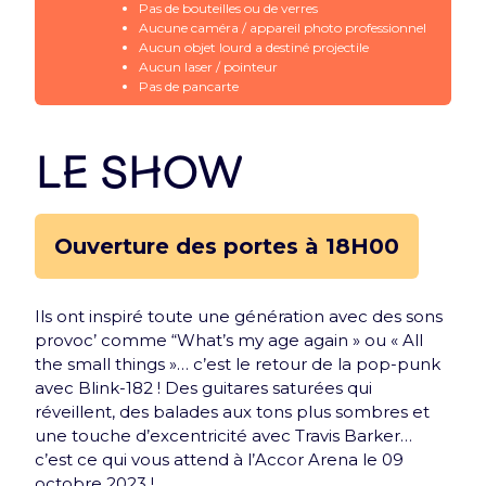
Pas de bouteilles ou de verres
Nouveauté : e-Carte cadeau
Aucune caméra / appareil photo professionnel
Aucun objet lourd a destiné projectile
Offrez le meilleur de l'Accor Arena à vos proches
Aucun laser / pointeur
grâce à la e-Carte cadeau
Pas de pancarte
Découvrir
Le show
Ouverture des portes à 18H00
Newsletter
Ils ont inspiré toute une génération avec des sons
provoc’ comme “What’s my age again » ou « All
Inscrivez-vous et recevez une fois par mois une
the small things »… c’est le retour de la pop-punk
Arena news qui a tout d’essentiel !
avec Blink-182 ! Des guitares saturées qui
réveillent, des balades aux tons plus sombres et
une touche d’excentricité avec Travis Barker…
c’est ce qui vous attend à l’Accor Arena le 09
octobre 2023 !