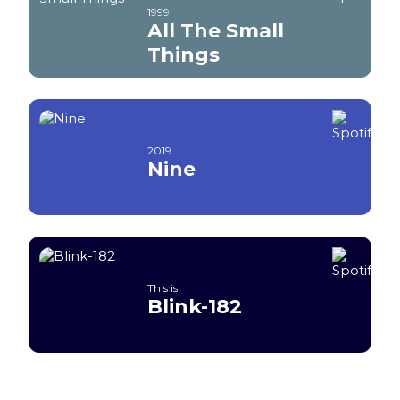
1999
All The Small
Things
2019
Nine
This is
Blink-182