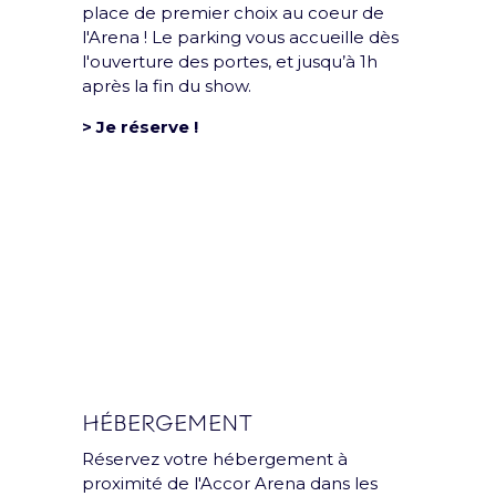
place de premier choix au coeur de
Mentions légales et CGU
l'Arena ! Le parking vous accueille dès
Politique de confidentialité
l'ouverture des portes, et jusqu’à 1h
après la fin du show.
Rejoins la team
> Je réserve !
Politique RSE
Déclaration d'accessibilité
HÉBERGEMENT
Réservez votre hébergement à
proximité de l'Accor Arena dans les