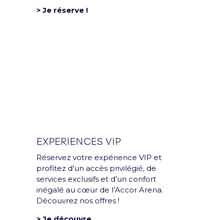
Mentions légales et CGU
> Je réserve !
Politique de confidentialité
Rejoins la team
Politique RSE
Déclaration d'accessibilité
EXPERIENCES VIP
Réservez votre expérience VIP et
profitez d’un accès privilégié, de
services exclusifs et d’un confort
inégalé au cœur de l’Accor Arena.
Découvrez nos offres !
> Je découvre