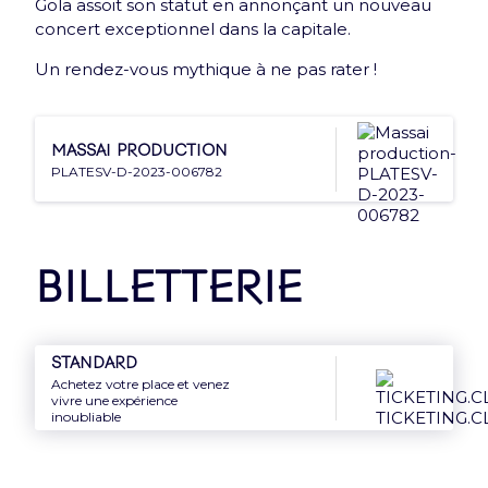
Gola assoit son statut en annonçant un nouveau
Nouveauté : e-Carte cadeau
concert exceptionnel dans la capitale.
Offrez le meilleur de l'Accor Arena à vos proches
Un rendez-vous mythique à ne pas rater !
grâce à la e-Carte cadeau
Découvrir
Massai production
PLATESV-D-2023-006782
Billetterie
Newsletter
Inscrivez-vous et recevez une fois par mois une
Standard
Achetez votre place et venez
Arena news qui a tout d’essentiel !
vivre une expérience
inoubliable