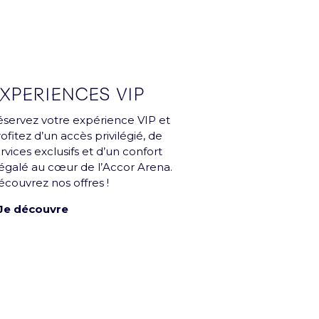
 du groupe Paris Entertainment
XPERIENCES VIP
servez votre expérience VIP et
ofitez d’un accès privilégié, de
rvices exclusifs et d’un confort
égalé au cœur de l’Accor Arena.
SE
Déclaration d'accessibilité
couvrez nos offres !
 Je découvre