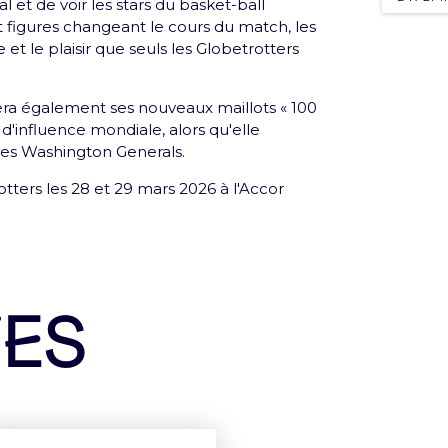
 et de voir les stars du basket-ball
et figures changeant le cours du match, les
ie et le plaisir que seuls les Globetrotters
lera également ses nouveaux maillots « 100
'influence mondiale, alors qu'elle
 les Washington Generals.
au
ers les 28 et 29 mars 2026 à l'Accor
 vos proches grâce à la e-Carte cadeau
tes