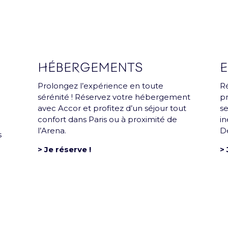
L’Accor Arena est une salle
HÉBERGEMENTS
E
Company
Prolongez l’expérience en toute
Ré
sérénité ! Réservez votre hébergement
pr
avec Accor et profitez d’un séjour tout
se
confort dans Paris ou à proximité de
in
itique de confidentialité
Rejoins la team
Politique R
l’Arena.
Dé
s
> Je réserve !
>