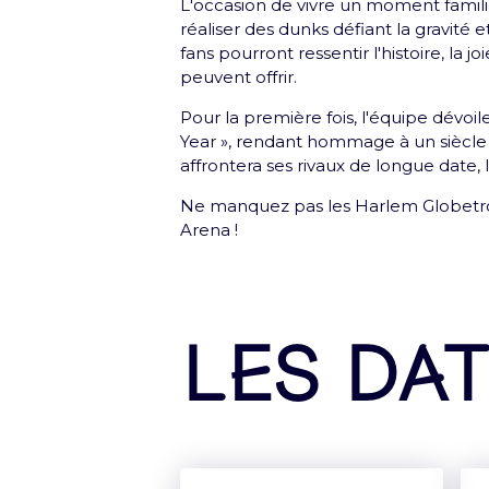
L'occasion de vivre un moment familial
réaliser des dunks défiant la gravité 
Me connecter
fans pourront ressentir l'histoire, la jo
peuvent offrir.
Pour la première fois, l'équipe dévoi
Year », rendant hommage à un siècle d
affrontera ses rivaux de longue date,
Nouveauté : e-Carte cade
Ne manquez pas les Harlem Globetrott
Arena !
Offrez le meilleur de l'Accor Arena à
Découvrir
Les da
Newsletter