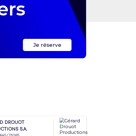
ers
Je réserve
d Drouot
ctions S.A.
645 / 13065