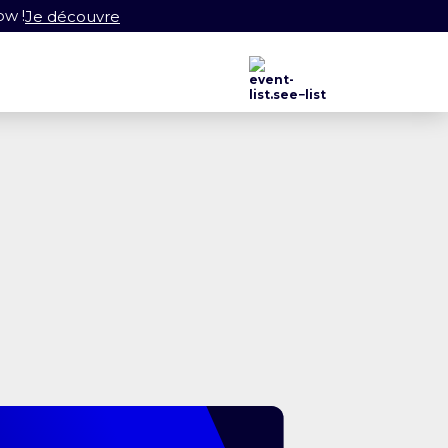
ow !
Je découvre