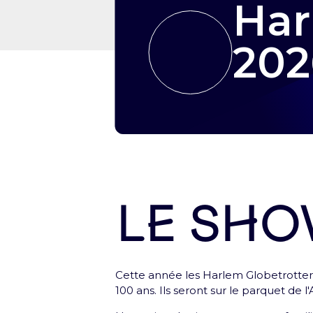
Har
202
Le sh
Première étape : crée ton p
Cette année les Harlem Globetrotters
Crée ton profil pour retrouver tes bil
100 ans. Ils seront sur le parquet de 