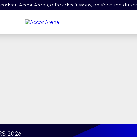
 cadeau Accor Arena, offrez des frissons, on s’occupe du sh
rs 2026