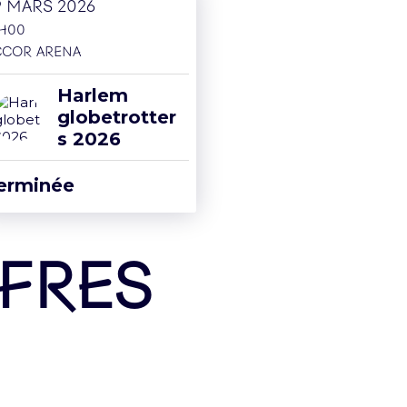
9 mars 2026
5H00
r mois une Arena news qui a tout d’essentiel !
ccor Arena
Harlem
globetrotter
s 2026
erminée
FRES