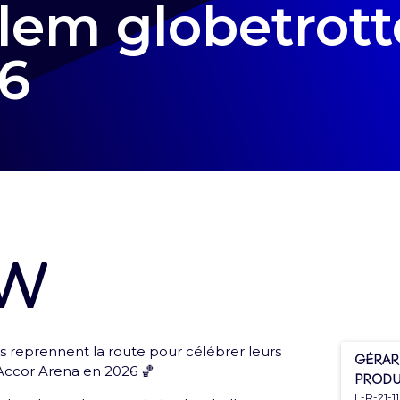
lem globetrott
6
ow
rofil
 reprennent la route pour célébrer leurs
Gérar
lets et toutes les infos de tes expériences Arena !
l'Accor Arena en 2026 🏀
Produ
L-R-21-11