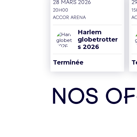
28 mars 2026
2
20H00
1
Inscrivez-vous et recevez une fois pa
Accor Arena
A
Harlem
globetrotter
s 2026
Nos Partenaires
Terminée
T
NOS OF