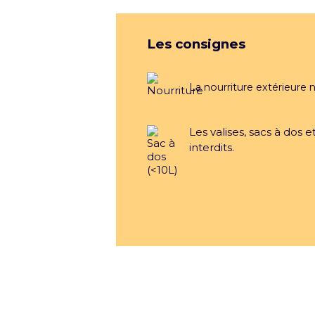
Les consignes
La nourriture extérieure n
Les valises, sacs à dos 
interdits.