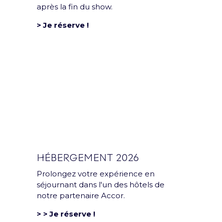
après la fin du show.
> Je réserve !
Groupe
L’Accor Arena est une
HÉBERGEMENT 2026
salle du groupe Paris
Entertainment
Prolongez votre expérience en
Company
séjournant dans l'un des hôtels de
notre partenaire Accor.
> > Je réserve !