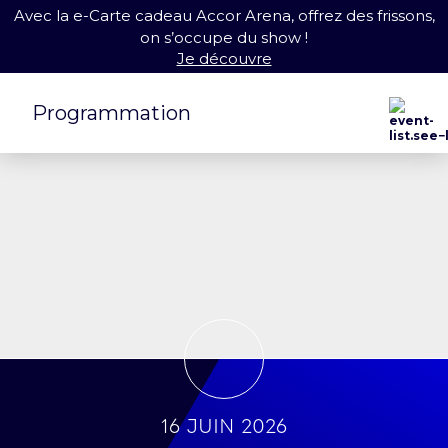
Avec la e-Carte cadeau Accor Arena, offrez des frissons,
on s’occupe du show !
Je découvre
Programmation
16 juin 2026