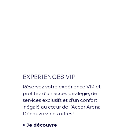
Mentions légales et CGU
Politique de confidentialité
Rejoins la team
Politique RSE
Déclaration d'accessibilité
EXPERIENCES VIP
Réservez votre expérience VIP et
profitez d’un accès privilégié, de
services exclusifs et d’un confort
inégalé au cœur de l’Accor Arena.
Découvrez nos offres !
> Je découvre