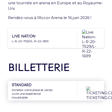
une tournée en arena en Europe et au Royaume-
Nouveauté : e-Carte cadeau
Uni.
Offrez le meilleur de l'Accor Arena à vos proches
Rendez-vous à l'Accor Arena le 16 juin 2026 !
grâce à la e-Carte cadeau
Découvrir
Live Nation
L-R-20-7529/L-R-22-1699
Billetterie
Newsletter
Inscrivez-vous et recevez une fois par mois une
Standard
Arena news qui a tout d’essentiel !
Achetez votre place et venez
vivre une expérience
inoubliable