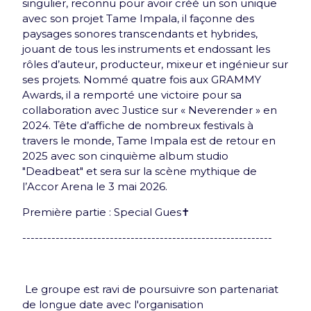
singulier, reconnu pour avoir créé un son unique
Nouveauté : e-Carte cadeau
avec son projet Tame Impala, il façonne des
paysages sonores transcendants et hybrides,
Offrez le meilleur de l'Accor Arena à vos proches
jouant de tous les instruments et endossant les
grâce à la e-Carte cadeau
rôles d’auteur, producteur, mixeur et ingénieur sur
ses projets. Nommé quatre fois aux GRAMMY
Découvrir
Awards, il a remporté une victoire pour sa
collaboration avec Justice sur « Neverender » en
2024. Tête d’affiche de nombreux festivals à
travers le monde, Tame Impala est de retour en
2025 avec son cinquième album studio
"Deadbeat" et sera sur la scène mythique de
l’Accor Arena le 3 mai 2026.
Newsletter
Première partie : Special Gues✝
Inscrivez-vous et recevez une fois par mois une
------------------------------------------------------------
Arena news qui a tout d’essentiel !
Le groupe est ravi de poursuivre son partenariat
de longue date avec l'organisation