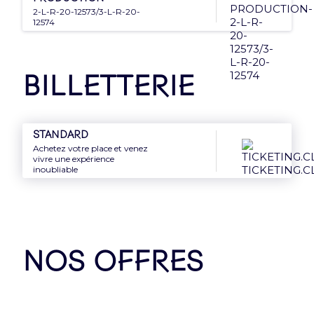
2-L-R-20-12573/3-L-R-20-
Mentions légales et CGU
12574
Politique de confidentialité
Rejoins la team
Billetterie
Politique RSE
Déclaration d'accessibilité
Standard
Achetez votre place et venez
vivre une expérience
inoubliable
NOS OFFRES