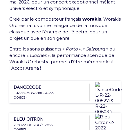
mai 2026, pour un concert exceptionnel mêlant
Nouveauté : e-Carte cadeau
univers électro et symphonique.
Offrez le meilleur de l'Accor Arena à vos proches
Créé par le compositeur français
Worakls
, Worakls
grâce à la e-Carte cadeau
Orchestra fusionne l’élégance de la musique
classique avec l’énergie de l’électro, pour un
Découvrir
projet unique en son genre.
Entre les sons puissants «
Porto
», «
Salzburg
» ou
encore «
Cloches
», la performance scénique de
Worakls Orchestra promet d’être mémorable à
l’Accor Arena !
Newsletter
DanceCode
L-R-22-005271&L-R-22-
Inscrivez-vous et recevez une fois par mois une
006034
Arena news qui a tout d’essentiel !
Bleu Citron
2-2022-006186/3-2022-
006187