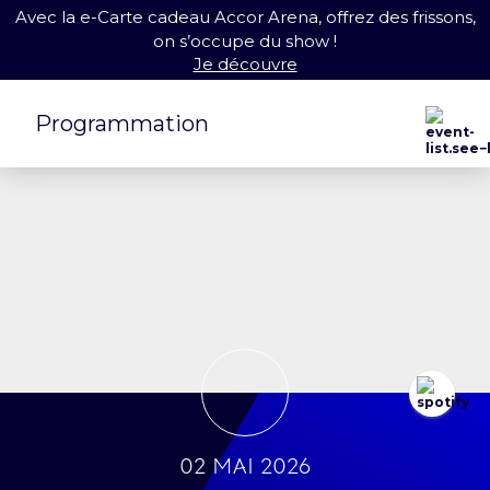
Avec la e-Carte cadeau Accor Arena, offrez des frissons,
on s’occupe du show !
Je découvre
Programmation
02 mai 2026