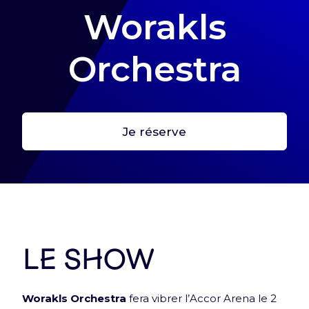
Worakls
Orchestra
Première étape : crée ton profil
Je réserve
Crée ton profil pour retrouver tes billets et toutes
les infos de tes expériences Arena !
Me connecter
Le show
Worakls Orchestra
fera vibrer l’Accor Arena le 2