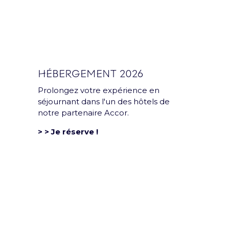
Mentions légales et CGU
Politique de confidentialité
Rejoins la team
Politique RSE
HÉBERGEMENT 2026
Déclaration d'accessibilité
Prolongez votre expérience en
séjournant dans l'un des hôtels de
notre partenaire Accor.
> > Je réserve !