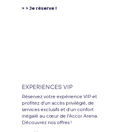
Mentions légales et CGU
> > Je réserve !
Politique de confidentialité
Rejoins la team
Politique RSE
Déclaration d'accessibilité
EXPERIENCES VIP
Réservez votre expérience VIP et
profitez d’un accès privilégié, de
services exclusifs et d’un confort
inégalé au cœur de l’Accor Arena.
Découvrez nos offres !