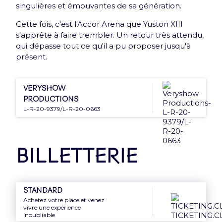
singulières et émouvantes de sa génération.
Nouveauté : e-Carte cadeau
Cette fois, c'est l'Accor Arena que Yuston XIII
Offrez le meilleur de l'Accor Arena à vos proches
s'apprête à faire trembler. Un retour très attendu,
grâce à la e-Carte cadeau
qui dépasse tout ce qu'il a pu proposer jusqu'à
présent.
Découvrir
Veryshow
Productions
L-R-20-9379/L-R-20-0663
Newsletter
Billetterie
Inscrivez-vous et recevez une fois par mois une
Arena news qui a tout d’essentiel !
Standard
Achetez votre place et venez
vivre une expérience
inoubliable